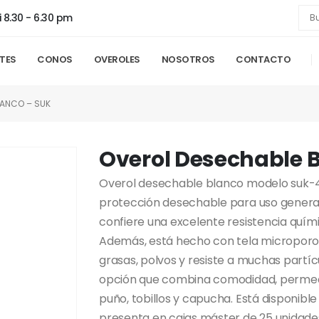
i 8.30 - 6.30 pm
NTES
CONOS
OVEROLES
NOSOTROS
CONTACTO
LANCO – SUK
Overol Desechable 
Overol desechable blanco modelo suk-
protección desechable para uso general. 
confiere una excelente resistencia quími
Además, está hecho con tela microporo
grasas, polvos y resiste a muchas partíc
opción que combina comodidad, permeabi
puño, tobillos y capucha. Está disponible 
presenta en cajas máster de 25 unidade